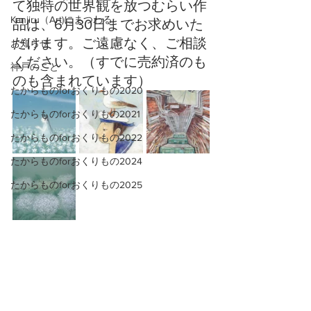
て独特の世界観を放つむらい作
Kanjiru（Art)にまつわる
品は、6月30日までお求めいた
だけます。ご遠慮なく、ご相談
お知らせ
ください。（すでに売約済のも
神戸のこと
のも含まれています）
たからものforおくりもの2020
たからものforおくりもの2021
たからものforおくりもの2022
たからものforおくりもの2024
たからものforおくりもの2025