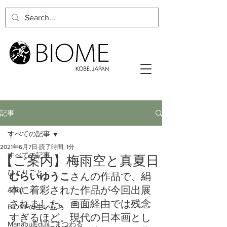
記事
すべての記事
2021年6月7日
読了時間: 1分
すべての記事
【ご案内】梅雨空と真夏日
ひとりごと
むらいゆうこ
さんの作品で、絹
本に着彩された作品が今回出展
Artist
されました。画面経由では残念
BIOMEの生い立ち
すぎるほど。現代の日本画とし
Manabu(Edu)にまつわる