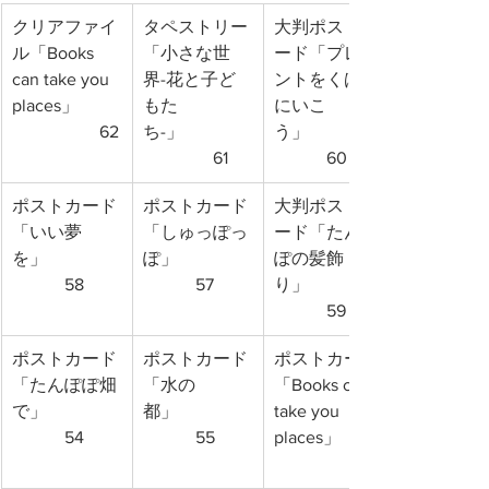
クリアファイ
タペストリー
大判ポストカ
ル「Books 
「小さな世
ード「プレゼ
can take you 
界-花と子ど
ントをくばり
places」　　
もた
にいこ
　　　　　62
ち-」　　　
う」　　　　
　　　　61
　　　60
ポストカード
ポストカード
大判ポストカ
「いい夢
「しゅっぽっ
ード「たんぽ
を」　　　　
ぽ」　　　　
ぽの髪飾
　　　58
　　　57
り」　　　　
　　　59
ポストカード
ポストカード
ポストカード
「たんぽぽ畑
「水の
「Books can 
で」　　　　
都」　　　　
take you 
　　　54
　　　55
places」　　
　　　　　56