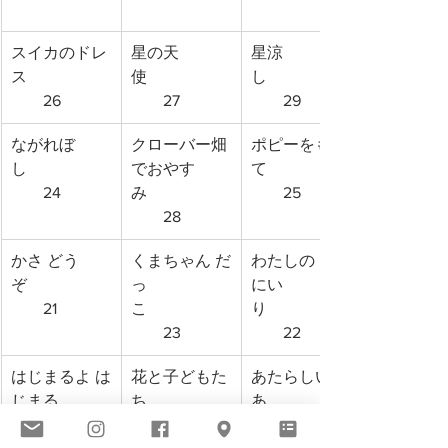
スイカのドレ
星の天
星涼
ス　　　　　
使　　　　　
し　　　　　
　　26
　　27
　　29
ながれぼ
クローバー畑
ポピーをもっ
し　　　　　
でおやす
て　　　　　
　　24
み　　　　　
　　25
　　28
かさ どう
くまちゃん だ
わたしの おき
ぞ　　　　　
っ
にい
　　21
こ　　　　　
り　　　　　
　　23
　　22
はじまるよ は
花と子どもた
あたらしい で
じまる
ち　　　　　
あ
ね　　　　　
　　17
い　　　　　