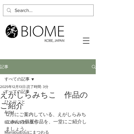
記事
すべての記事
2025年12月13日
読了時間: 3分
すべての記事
えがしらみちこ 作品の
ひとりごと
ご紹介
Artist
12月にご案内している、えがしらみち
こさんの個展作品を、一堂にご紹介し
BIOMEの生い立ち
ましょう。
Manabu(Edu)にまつわる