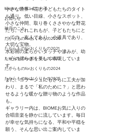
Kanjiru（Art)にまつわる
小さな世界ー花と子どもたちのタイト
ル通り、低い目線、小さなスポット、
お知らせ
小さな仲間、取り巻くささやかな野花
神戸のこと
たち。どれこれもが、子どもたちにと
っての、友人であり、小道具であり、
たからものforおくりもの2020
大切な宝物。
たからものforおくりもの2021
水彩画の柔らかいタッチや滲みが、幼
たからものforおくりもの2022
い心の揺らぎを美しく表現していま
す。
たからものforおくりもの2024
たからものforおくりもの2025
また、コラージュにもさらに工夫が加
わり、まるで「私のために？」と思わ
せるような暖かな贈り物のような作品
も。
ギャラリー内は、BIOMEお気に入りの
合唱音楽を静かに流しています。毎日
が幸せな気持ちになる、平和や平穏を
願う、そんな思い出ご案内していま