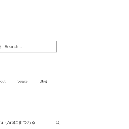
out
Space
Blog
jiru（Art)にまつわる