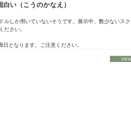
面白い（こうのかなえ）
ドルしか用いていないそうです。展示中、数少ないスク
ください。
休廊日となります。ご注意ください。
VIEW
1 / DMやメールマガジン
obe
2 / BIOMEのPrivacy Policy
ム
3 / galleryで安全に快適に過ごせるために
４ / 展覧会を開催したいアーティストやスペシャリストのかたへ
５ / スペースを借りたい方へ
６ / Instagram