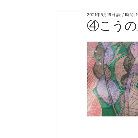
2021年5月19日
読了時間: 
お知らせ
神戸のこと
④こうの
たからものforおくりもの2022