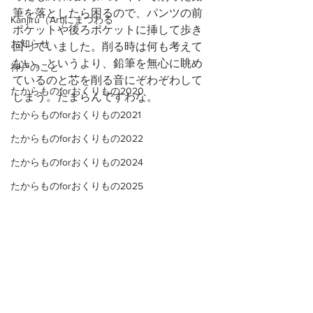
筆を落としたら困るので、パンツの前
Kanjiru（Art)にまつわる
ポケットや後ろポケットに挿して歩き
お知らせ
回っていました。削る時は何も考えて
ない。というより、鉛筆を無心に眺め
神戸のこと
ているのと芯を削る音にぞわぞわして
たからものforおくりもの2020
しまう。たまらんですわな。
たからものforおくりもの2021
たからものforおくりもの2022
たからものforおくりもの2024
たからものforおくりもの2025