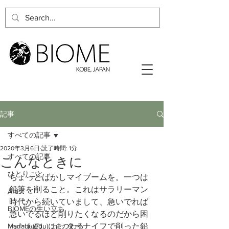
記事
すべての記事
2020年3月6日
読了時間: 1分
すべての記事
こんなときに
ひとりごと
ちょっとばかしマイブームを。一つは
鉛筆を削ること。これはサラリーマン
Artist
時代から続いていまして、急いでれば
BIOMEの生い立ち
急いでるほど削りたくなるのだから困
Manabu(Edu)にまつわる
ったもの。カッターナイフで削った鉛