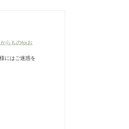
25
からものforお
様にはご迷惑を