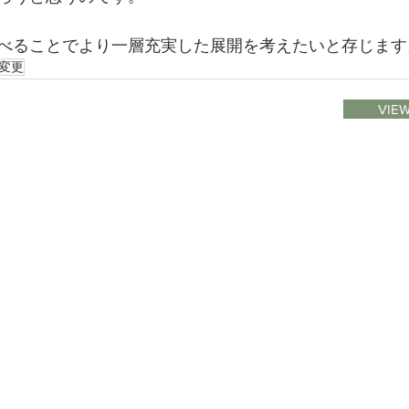
べることでより一層充実した展開を考えたいと存じます
変更
VIEW
1 / DMやメールマガジン
obe
2 / BIOMEのPrivacy Policy
ム
3 / galleryで安全に快適に過ごせるために
４ / 展覧会を開催したいアーティストやスペシャリストのかたへ
５ / スペースを借りたい方へ
６ / Instagram
７ / Threads
８ / Facebook
９/ お問合せ
10 / Conversation Pricing Program（新しいアートの手に入れ方）