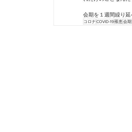
会期を１週間繰り延
コロナ
COVID-19
罹患
会期
BIOME K
​バイオー