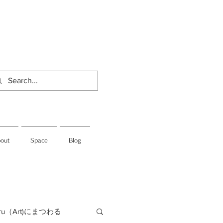
out
Space
Blog
jiru（Art)にまつわる