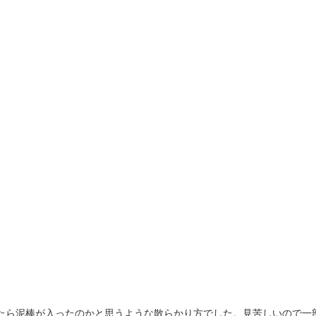
たら泥棒が入ったのかと思うような散らかり方でした。見苦しいので一