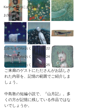
Kanjiru（Art)にまつわる
お知らせ
神戸のこと
たからものforおくりもの2020
たからものforおくりもの2021
たからものforおくりもの2022
たからものforおくりもの2024
たからものforおくりもの2025
ご来廊のゲストにたださんがお話しさ
れた内容を、記憶の範囲でご紹介しま
しょう。
中島敦の短編小説で、『山月記』。多
くの方が記憶に残している作品ではな
いでしょうか。