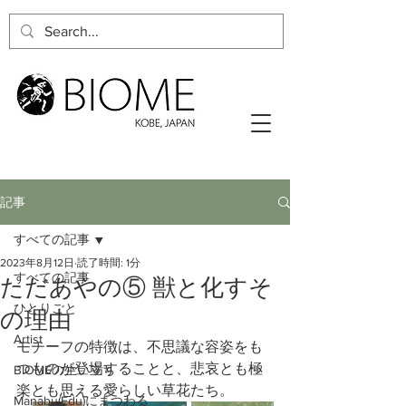
記事
すべての記事
2023年8月12日
読了時間: 1分
すべての記事
ただあやの⑤ 獣と化すそ
ひとりごと
の理由
Artist
モチーフの特徴は、不思議な容姿をも
つものが登場することと、悲哀とも極
BIOMEの生い立ち
楽とも思える愛らしい草花たち。
Manabu(Edu)にまつわる