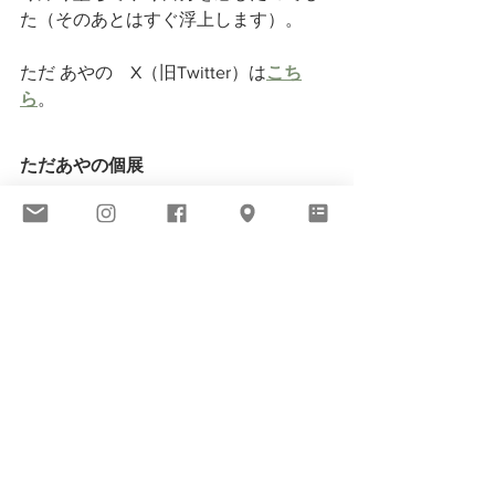
た（そのあとはすぐ浮上します）。
ただ あやの　X（旧Twitter）は
こち
ら
。
ただあやの個展
そこに沈む
　Deep sinking, Deep 
thinking
2023年8月13日（日）まで
最終日は12:30-15:30となります。
お待ちいたしております。
ただあやの
8月
そこに
沈む
VIEW ALL