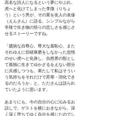
高名な詩人になるという夢にやぶれ、
虎へと化けてしまった李徴（りちょ
う）という男が、その業を友人の袁傪
（えんさん）に語る、シンプルながら
辛辣で生き物の悟りの悲しさを感じさ
せるストーリーですね。
「臆病な自尊心、尊大な羞恥心、また
それゆえに切磋琢磨をしなかった怠惰
のせい虎へと化身し、自然界の獣とし
て孤独に生きてゆかざるをえない部分
に共感しつつも、果たして私はそうい
う気持ちをそれだけで昇華・消化でき
るのだろうか」と、たださんは語られ
ていたように思います。
あまりにも、今の自分の心に沁みるお
話しで、ゲストを横におきながら、深
く深く堕ちてゆく自分を感じたのでし