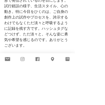
形で発信されているのを目にします。
試行錯誤の様子、生活スタイル、心の
動き。特に今目をひくのは、ご自身の
創作上の試作やプロセスを、誇示する
わけでもなくただ淡々と呼吸するよう
に記録を残す方です。ハッシュタグな
どつけず、ただ淡々と。そんな姿に勇
気や希望を感じるのです。ありがとう
ございます。
さてすべてを制限されるのではなく、
個々人の冷静で賢明な行動に自信をも
っていいのが日本の強みかと思いま
す。自ら用心深く、そしてのびのびと
暮らしましょう。
ウィルスの脅威におもうことは一旦お
わり。
閉じ籠るのではなく、陽や風に当たっ