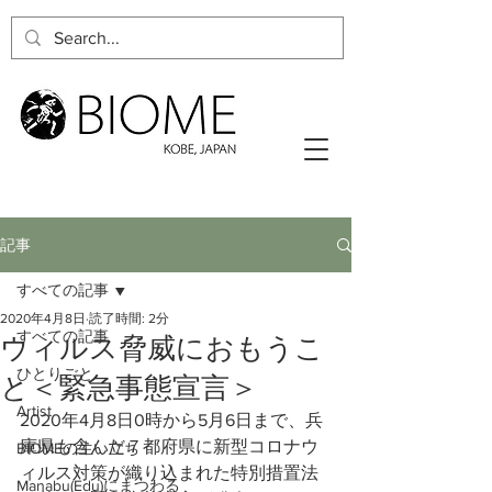
記事
すべての記事
2020年4月8日
読了時間: 2分
すべての記事
ウィルス脅威におもうこ
ひとりごと
と＜緊急事態宣言＞
Artist
2020年4月8日0時から5月6日まで、兵
庫県も含んだ７都府県に新型コロナウ
BIOMEの生い立ち
ィルス対策が織り込まれた特別措置法
Manabu(Edu)にまつわる