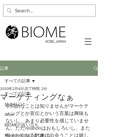
記事
すべての記事
2020年2月4日
読了時間: 2分
すべての記事
マーケティングなぁ
ひとりごと
学問的なことは知りませんがマーケテ
ィングとか宣伝とかいう言葉は興味も
Artist
ないし、あまり必要性を感じていませ
BIOMEの生い立ち
ん。ただrelationはおもしろいし、また
Manabu(Edu)にまつわる
伝えたくなる対象に出会うことは嬉し