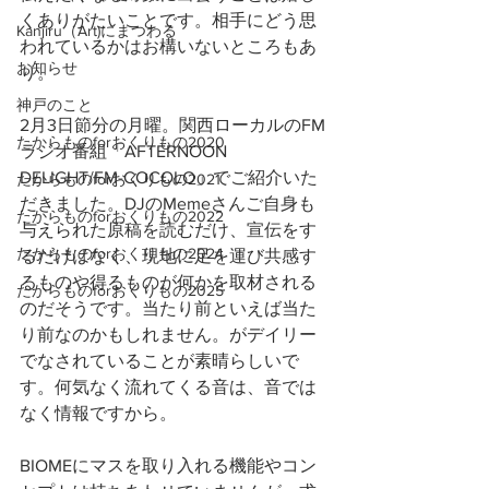
くありがたいことです。相手にどう思
Kanjiru（Art)にまつわる
われているかはお構いないところもあ
お知らせ
り。
神戸のこと
2月3日節分の月曜。関西ローカルのFM
たからものforおくりもの2020
ラジオ番組「AFTERNOON 
DELIGHT/FM-COCOLO」でご紹介いた
たからものforおくりもの2021
だきました。DJのMemeさんご自身も
たからものforおくりもの2022
与えられた原稿を読むだけ、宣伝をす
たからものforおくりもの2024
るだけはなく、現地に足を運び共感す
るものや得るものが何かを取材される
たからものforおくりもの2025
のだそうです。当たり前といえば当た
り前なのかもしれません。がデイリー
でなされていることが素晴らしいで
す。何気なく流れてくる音は、音では
なく情報ですから。
BIOMEにマスを取り入れる機能やコン