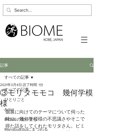
記事
すべての記事
2021年3月4日
読了時間: 1分
すべての記事
③モリタモモコ 幾何学模
ひとりごと
様
Artist
個展に向けてのテーマについて伺った
時に、幾何学模様の不思議さやそこで
BIOMEの生い立ち
得た話をしてくれたモリタさん。ビミ
Manabu(Edu)にまつわる