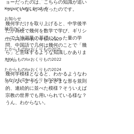
ョーだったのは、こちらの知識が追い
Kanjiru（Art)にまつわる
ついていないからだったのです。
お知らせ
幾何学だけを取り上げると、中学後半
神戸のこと
だか高校で幾何を数学で学び、ギリシ
ャで土地測量の基礎になった量の学
たからものforおくりもの2020
問、中国語で几何は幾何のことで「幾
たからものforおくりもの2021
ら」と意味するような知識しかありま
たからものforおくりもの2022
せん。
たからものforおくりもの2024
幾何学模様となると、わかるようなわ
たからものforおくりもの2025
からないような。さまざまな形を規則
的、連続的に並べた模様？そういえば
宗教の世界でも用いられている様な？
うん、わからない。