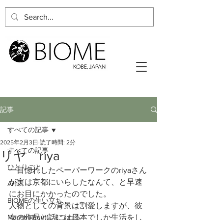
記事
すべての記事
2025年2月3日
読了時間: 2分
すべての記事
リヤ riya
ひとりごと
一目惚れしたペーパーワークのriyaさん
が実は京都にいらしたなんて、と早速
Artist
にお目にかかったのでした。
BIOMEの生い立ち
人物としての背景は割愛しますが、彼
Manabu(Edu)にまつわる
女の作品と話には日本でしか生活をし