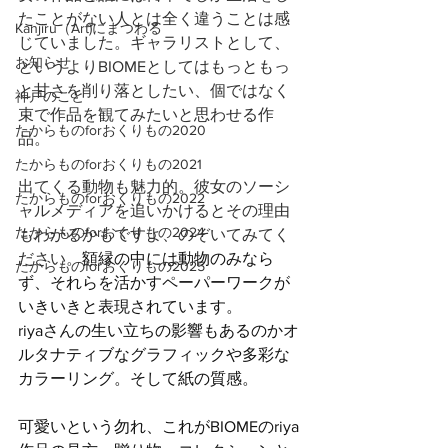
たことがない人とは全く違うことは感
Kanjiru（Art)にまつわる
じていました。ギャラリストとして、
お知らせ
というよりBIOMEとしてはもっともっ
と甘さを削り落としたい、個ではなく
神戸のこと
束で作品を観てみたいと思わせる作
たからものforおくりもの2020
品。
たからものforおくりもの2021
出てくる動物も魅力的。彼女のソーシ
たからものforおくりもの2022
ャルメディアを追いかけるとその理由
たからものforおくりもの2024
もわかるかもですよ、のぞいてみてく
ださい。
額縁の中には動物のみなら
たからものforおくりもの2025
ず、それらを活かすペーパーワークが
いきいきと表現されています。
riyaさんの生い立ちの影響もあるのかオ
ルタナティブなグラフィックや多彩な
カラーリング。そして紙の質感。
可愛いという勿れ、これがBIOMEのriya