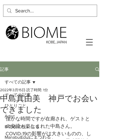
記事
すべての記事
2022年3月15日
読了時間: 1分
すべての記事
中島真由美 神戸でお会い
ひとりごと
できました
Artist
僅かな時間ですが在廊され、ゲストと
の交流も楽しまれた中島さん。
BIOMEの生い立ち
COVID-19の影響がは大きいものの、し
Manabu(Edu)にまつわる