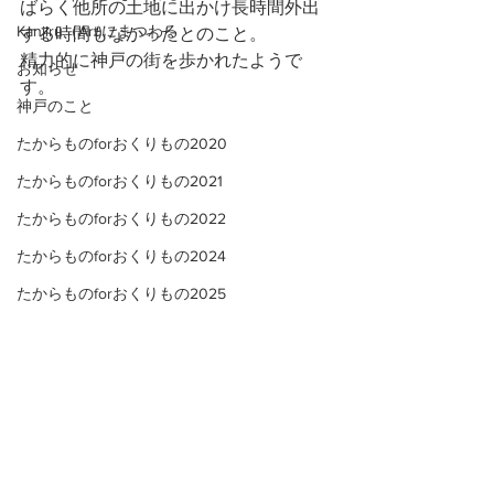
ばらく他所の土地に出かけ長時間外出
Kanjiru（Art)にまつわる
する時間もなかったとのこと。
精力的に神戸の街を歩かれたようで
お知らせ
す。
神戸のこと
たからものforおくりもの2020
たからものforおくりもの2021
たからものforおくりもの2022
たからものforおくりもの2024
たからものforおくりもの2025