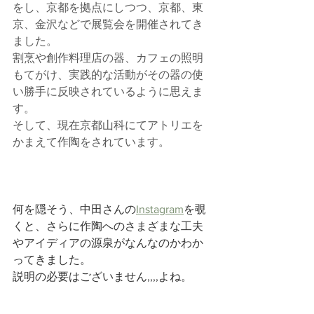
をし、京都を拠点にしつつ、京都、東
京、金沢などで展覧会を開催されてき
ました。
割烹や創作料理店の器、カフェの照明
もてがけ、実践的な活動がその器の使
い勝手に反映されているように思えま
す。
そして、現在京都山科にてアトリエを
かまえて作陶をされています。
何を隠そう、中田さんの
Instagram
を覗
くと、さらに作陶へのさまざまな工夫
やアイディアの源泉がなんなのかわか
ってきました。
説明の必要はございません,,,,よね。