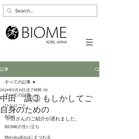
記事
すべての記事
2024年5月31日
読了時間: 1分
すべての記事
中田 誠③ もしかしてご
ひとりごと
自身のための
Artist
中田さんのご紹介が遅れました。
BIOMEの生い立ち
Manabu(Edu)にまつわる