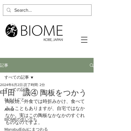
記事
すべての記事
2024年6月2日
読了時間: 2分
すべての記事
中田 誠④ 陶板をつかう
ひとりごと
陶板焼、外食では時折みかけ、食べて
みることもありますが、自宅ではなか
Artist
なか。実はこの陶板なかなかのすぐれ
BIOMEの生い立ち
ものなのですよ。
Manabu(Edu)にまつわる