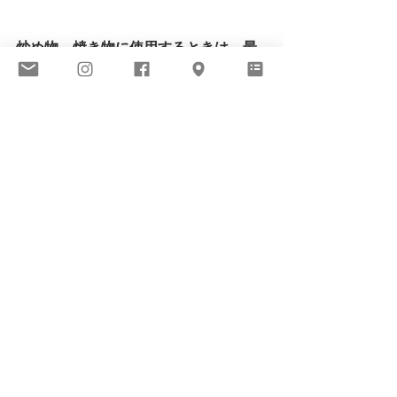
炒め物、焼き物に使用する
ときは、最
初に陶板をよく熱し、油をしいてご使
用下さい。最初によく熱して調理する
ことでこびりつきにくく、蓄熱性があ
るので最後は予熱調理も可能です。
オ
リーブオイルを用いてパスタを作って
しまうのは簡単で、手っ取り早くいい
かもしれませんね（笑）　　ー中田　
誠
つまるところ、さほど手間もかから
ず、洗い物も減ってしまうという、す
ぐれものなのです。