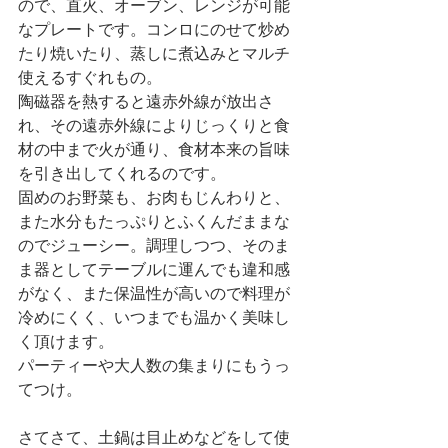
ので、直火、オーブン、レンジが可能
なプレートです。コンロにのせて炒め
たり焼いたり、蒸しに煮込みとマルチ
使えるすぐれもの。
陶磁器を熱すると遠赤外線が放出さ
れ、
その遠赤外線によりじっくりと食
材の中まで火が通り、食材本来の旨味
を引き出してくれるのです。
固めのお野菜も、お肉もじんわりと、
また水分もたっぷりとふくんだままな
のでジューシー。
調理しつつ、そのま
ま器としてテーブルに運んでも違和感
がなく、また保温性が高いので料理が
冷めにくく、いつまでも温かく美味し
く頂けます。
パーティーや大人数の集まりにもうっ
てつけ。
さてさて、土鍋は目止めなどをして使