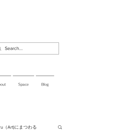
out
Space
Blog
jiru（Art)にまつわる