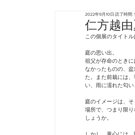
2022年9月10日
読了時間: 
お知らせ
神戸のこと
仁方越由
この個展のタイトル
たからものforおくりもの2022
庭の思い出。
祖父が存命のときに
なかったものの、盆
た。また前栽には、
い、雨に濡れた匂い
庭のイメージは、そ
場所で、つまり限り
しょうか。
しかし、童心には、