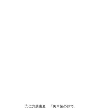
Ⓒ仁方越由夏　「矢車菊の側で」