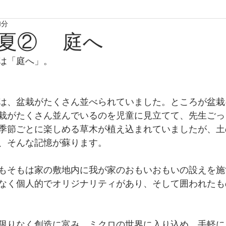
1分
たからものforおくりもの2020
たからものforおくりもの2021
夏② 庭へ
は「庭へ」。
たからものforおくりもの2024
たからものforおくりもの20
は、盆栽がたくさん並べられていました。ところが盆栽
栽がたくさん並んでいるのを児童に見立てて、先生ごっ
季節ごとに楽しめる草木が植え込まれていましたが、土
、そんな記憶が蘇ります。
もそもは家の敷地内に我が家のおもいおもいの設えを施
なく個人的でオリジナリティがあり、そして囲われたも
限りなく創造に富み、ミクロの世界に入り込め、手軽に