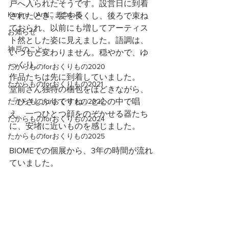
戸へ入られたそうです。設営日に到着
Kanjiru（Art)にまつわる
されたとき、髪を長くし、後ろで束ね
ておられ、以前にも増してアーティス
お知らせ
ト然とした姿に見えました。語調は、
神戸のこと
いつもと変わりません。穏やかで、ゆ
っくり。
たからものforおくりもの2020
作品たちは先に到着していました。
たからものforおくりもの2021
堂前さん独特の梱包をほどきながら、
たからものforおくりもの2022
「ひさしぶりですね」と心の中で唱
え、一つひとつ顔をのぞかせる器たち
たからものforおくりもの2024
に、安堵に近いものを感じました。
たからものforおくりもの2025
BIOMEでの個展から、3年の時間が流れ
ていました。