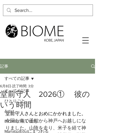
記事
すべての記事
6月8日
読了時間: 3分
すべての記事
堂前守人 2026① 彼の
ひとりごと
いう時間
Artist
堂前守人さんとおめにかかれました。
今回も車で函館から神戸へお越しにな
BIOMEの生い立ち
りました。山陰を走り、米子を経て神
Manabu(Edu)にまつわる