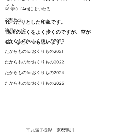
うと、
Kanjiru（Art)にまつわる
お知らせ
ゆったりとした印象です。
神戸のこと
鴨川の近くをよく歩くのですが、空が
たからものforおくりもの2020
広いなといつも思います。
たからものforおくりもの2021
たからものforおくりもの2022
たからものforおくりもの2024
たからものforおくりもの2025
平丸陽子撮影　京都鴨川