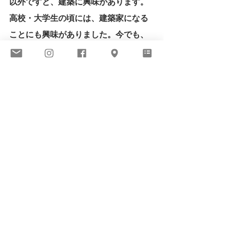
以外ですと、建築に興味があります。
高校・大学生の頃には、建築家になる
ことにも興味がありました。今でも、
間取り図を見るとわくわくします。
（平丸陽子）
このたびのBIOMEでの展示のタイトル
は「やわらかな風景」。
京都での生活では、自然や古式ゆかし
い行事や建築物や品物があります。そ
んなものを見たり聞いたりしながら練
ってくれた作品たちなのかもしれませ
ん。