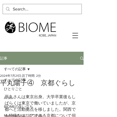
記事
すべての記事
2024年7月21日
読了時間: 2分
すべての記事
平丸陽子④ 京都ぐらし
ひとりごと
平丸さんは東京出身。大学卒業後もし
Artist
ばらくは東京で働いていましたが、京
BIOMEの生い立ち
都へと活動拠点を移しました。関西で
Manabu(Edu)にまつわる
も特殊なエリアである京都について伺