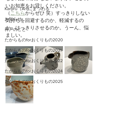
いお知恵をお貸しください。
Kanjiru（Art)にまつわる
（
こちら
からぜひ 笑）すっきりしない
お知らせ
気持ちを回避するのか、軽減するの
か、はっきりさせるのか。うーん、悩
神戸のこと
ましい。
たからものforおくりもの2020
たからものforおくりもの2021
たからものforおくりもの2022
たからものforおくりもの2024
たからものforおくりもの2025