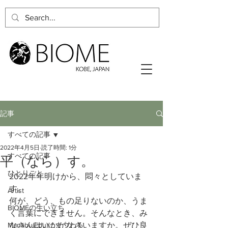
記事
すべての記事
2022年4月5日
読了時間: 1分
すべての記事
平（なら）す。
ひとりごと
2022年年明けから、悶々としていま
す。
Artist
何が、どう、もの足りないのか、うま
BIOMEの生い立ち
く言葉にできません。そんなとき、み
Manabu(Edu)にまつわる
なさんはいかがなさいますか。ぜひ良