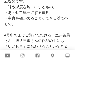
ムなのです。
・味や温度を均一にするもの。
・あわせて統一にする道具。
・中身を確かめることができる浅ての
もの。
4月中旬までご覧いただける、土井善男
さん、渡辺三重さんの作品の中にも
「いい具合」に合わせることができる
茶海や水差しが揃っています。
数種類の飲み物を、器に分けて置い
て、ミックスしながらいただく。
オレンジとアップルジュース、ほうじ
茶とミルク、氷とネクター。ちょっと
暖かな季節に外の空気と室内の空気
半々に浸りながら、楽しんでみません
か？
Meeting You Online（ 
https://biomekobe-store.square.site/
  ）