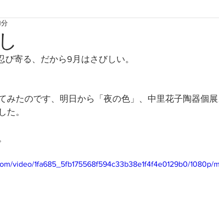
1分
たからものforおくりもの2020
たからものforおくりもの2021
し
が忍び寄る、だから9月はさびしい。
たからものforおくりもの2024
たからものforおくりもの20
てみたのです、明日から「夜の色」、中里花子陶器個展
した。
。
ic.com/video/1fa685_5fb175568f594c33b38e1f4f4e0129b0/1080p/m