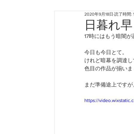
2020年9月18日
読了時間: 
お知らせ
神戸のこと
日暮れ早
17時にはもう暗闇
たからものforおくりもの2022
今日も今日とて。
けれど暗幕を調達し
色目の作品が揃いま
まだ準備途上ですが
https://video.wixstat