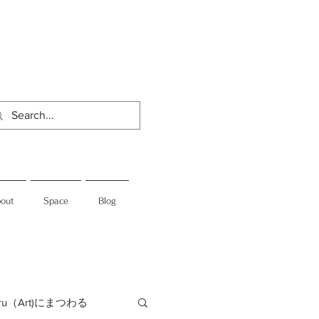
out
Space
Blog
jiru（Art)にまつわる