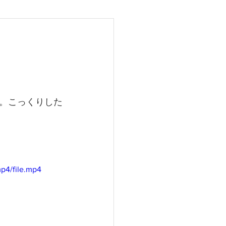
25
。こっくりした
p4/file.mp4