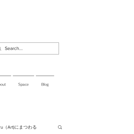
out
Space
Blog
jiru（Art)にまつわる