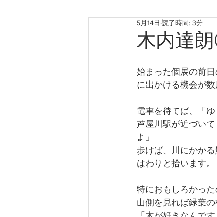
5月14日
読了時間: 3分
お知らせ
神戸のこと
木内達朗
たからものforおくりもの2022
始まった個展の前日
に出かける機会が数
電車を待てば、「ゆ
芦屋川駅が近づいて
よ」
歩けば、川にかかる
はわりと拾います。
特におもしろかった
山側を見れば緑葉の
「木が好きなんです