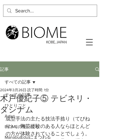
記事
すべての記事
2024年3月26日
読了時間: 1分
すべての記事
木戸優紀子⑤ テビネリ・
ひとりごと
タシナム
Artist
成型手法の主たる技法手捻り（てびね
り）。陶芸経験のある人ならほとんど
BIOMEの生い立ち
の方が体験されていることでしょう。
Manabu(Edu)にまつわる