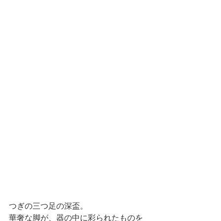
つぎの三つ足の深盃。
華奢な脚が、器の中に彩られたものを