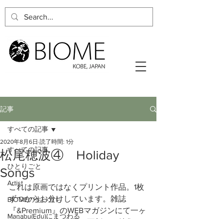
記事
すべての記事
2020年8月6日
読了時間: 1分
すべての記事
松尾穂波④ Holiday
ひとりごと
Songs
Artist
これは原画ではなくプリント作品。1枚
ずつからお分けしています。雑誌
BIOMEの生い立ち
『&Premium』のWEBマガジンにて一ヶ
Manabu(Edu)にまつわる