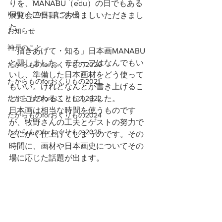
りを、MANABU（edu）の日でもある
Kanjiru（Art)にまつわる
展覧会二日目にお出ましいただきまし
た。
お知らせ
神戸のこと
「描きあげて・知る」日本画MANABU
と題しました。モチーフはなんでもい
たからものforおくりもの2020
いし、準備した日本画材をどう使って
たからものforおくりもの2021
もいい。けれどなんとか書き上げるこ
たからものforおくりもの2022
とにこだわることにしました。
日本画は相当な時間を使うものです
たからものforおくりもの2024
が、牧野さんの工夫とゲストの努力で
たからものforおくりもの2025
とにかく仕上げてしまうのです。その
時間に、画材や日本画史についてその
場に応じた話題が出ます。