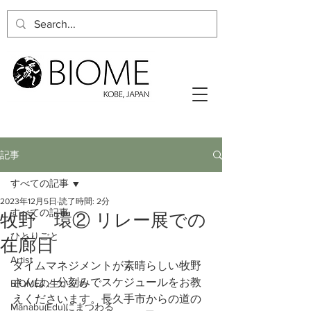
記事
すべての記事
2023年12月5日
読了時間: 2分
すべての記事
牧野 環② リレー展での
ひとりごと
在廊日
Artist
タイムマネジメントが素晴らしい牧野
さんは、分刻みでスケジュールをお教
BIOMEの生い立ち
えくださいます。長久手市からの道の
Manabu(Edu)にまつわる