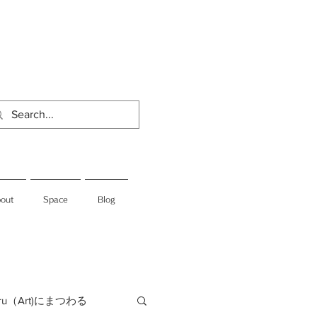
out
Space
Blog
jiru（Art)にまつわる