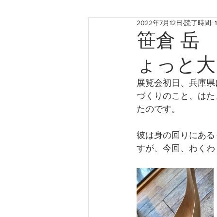
2022年7月12日
読了時間: 
お知らせ
神戸のこと
笹倉 岳
ょっと大
たからものforおくりもの2022
展覧会初日、兵庫県
づくりのこと、はた
たのです。
彼は身の回りにある
すが、今回、わくわ