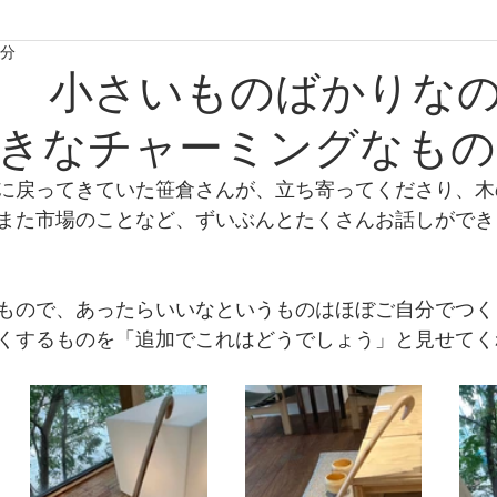
1分
たからものforおくりもの2020
たからものforおくりもの2021
 小さいものばかりな
きなチャーミングなもの
たからものforおくりもの2024
たからものforおくりもの20
に戻ってきていた笹倉さんが、立ち寄ってくださり、木
また市場のことなど、ずいぶんとたくさんお話しができ
もので、あったらいいなというものはほぼご自分でつく
くするものを「追加でこれはどうでしょう」と見せてく