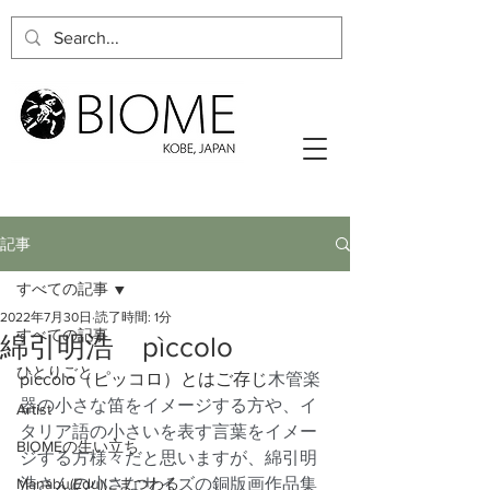
記事
すべての記事
2022年7月30日
読了時間: 1分
すべての記事
綿引明浩 pìccolo
ひとりごと
pìccolo（ピッコロ）とはご存じ
木管楽
器の小さな笛をイメージする方や、イ
Artist
タリア語の小さいを表す言葉をイメー
BIOMEの生い立ち
ジする方様々だと思いますが、綿引明
Manabu(Edu)にまつわる
浩さんの小さなサイズの銅版画作品集