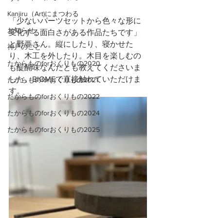
Kanjiru（Art)にまつわる
「少ないパーツセットから色々な形に
お知らせ
変化する面白さがある作品たちです」
と野亜さん。縦にしたり、寝かせた
神戸のこと
り、木工を外したり。木目を楽しむの
たからものforおくりもの2020
も醍醐味なんだとも教えてくださいま
した。BIOMEで直接触れていただけま
たからものforおくりもの2021
す。
たからものforおくりもの2022
たからものforおくりもの2024
たからものforおくりもの2025