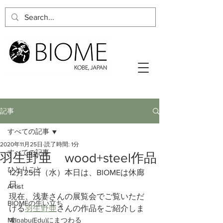
記事
すべての記事
2020年11月25日
読了時間: 1分
すべての記事
羽生野亜 wood+steel作品
ひとりごと
12月25日（水）本日は、BIOMEは休廊
日。
Artist
現在、浅妻さんの展覧会でご覧いただ
BIOMEの生い立ち
ける
羽生野亜
さんの作品をご紹介しま
Manabu(Edu)にまつわる
す。