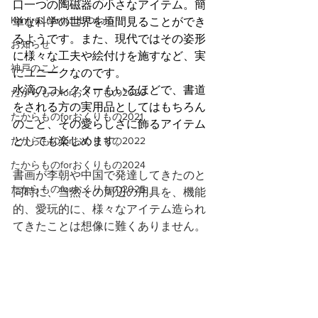
口一つの陶磁器の小さなアイテム。簡
Kanjiru（Art)にまつわる
単な科学の世界を垣間見ることができ
るようです。また、現代ではその姿形
お知らせ
に様々な工夫や絵付けを施すなど、実
神戸のこと
にユニークなのです。
水滴のコレクターもいるほどで、書道
たからものforおくりもの2020
をされる方の実用品としてはもちろん
たからものforおくりもの2021
のこと、その愛らしさに飾るアイテム
たからものforおくりもの2022
としても楽しめます。
たからものforおくりもの2024
書画が李朝や中国で発達してきたのと
たからものforおくりもの2025
同時に、当然その周辺の用具を、機能
的、愛玩的に、様々なアイテム造られ
てきたことは想像に難くありません。