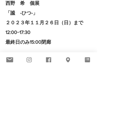
西野　希　個展
「謐　-ひつ-」
２０２３年１１月２６日（日）まで
12:00−17:30
最終日のみ15:00閉廊
お陰様で好評をいただいており、アイ
テムも随分と数が減りましたが、
丹精込めた作品はまだまだ目に楽しい
ことと思います。
ぜひお立ち寄りくださいませ。
個展
磁器
西野希
象嵌
鎬
静謐
水滴
VIEW ALL