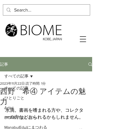
記事
すべての記事
2023年11月22日
読了時間: 1分
すべての記事
西野 希④ アイテムの魅
ひとりごと
力
Artist
水滴。書画を嗜まれる方や、コレクタ
ーの方などおられるかもしれません。
BIOMEの生い立ち
Manabu(Edu)にまつわる