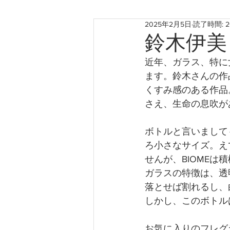
2025年2月5日
読了時間: 
お知らせ
神戸のこと
鈴木伊美 Y
近年、ガラス、特に
たからものforおくりもの2022
ます。鈴木さんの作
くすみ感のある作品
さえ、生命の息吹が
ボトルと言いまして
ろ小さなサイズ。え
せんが、BIOME
ガラスの特徴は、透
落とせば割れるし、
しかし、このボトル
お気に入りのフレグ