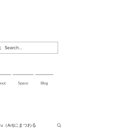
out
Space
Blog
jiru（Art)にまつわる