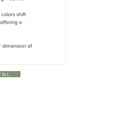
colors shift 
ffering a 
r dimension of 
 ALL