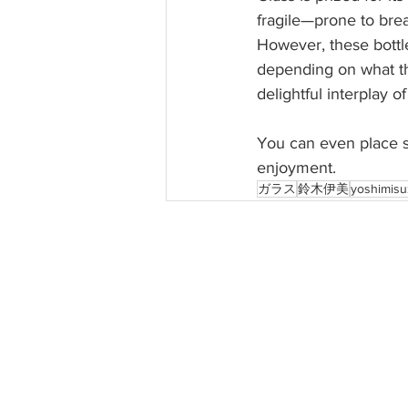
fragile—prone to bre
However, these bottle
depending on what th
delightful interplay o
You can even place sm
enjoyment.
ガラス
鈴木伊美
yoshimisu
BIOME K
​バイオー