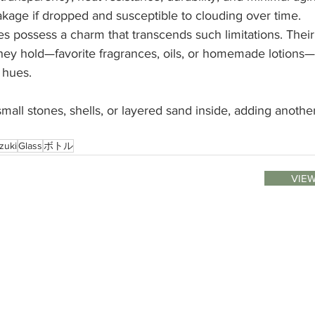
akage if dropped and susceptible to clouding over time.
s possess a charm that transcends such limitations. Their 
ey hold—favorite fragrances, oils, or homemade lotions—o
f hues.
all stones, shells, or layered sand inside, adding anothe
zuki
Glass
ボトル
VIEW
1 / DMやメールマガジン
obe
2 / BIOMEのPrivacy Policy
ム
3 / galleryで安全に快適に過ごせるために
４ / 展覧会を開催したいアーティストやスペシャリストのかたへ