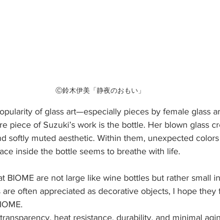
Ⓒ鈴木伊美「静夜のおもい」
popularity of glass art—especially pieces by female glass 
ure piece of Suzuki’s work is the bottle. Her blown glass c
and softly muted aesthetic. Within them, unexpected color
ce inside the bottle seems to breathe with life.
t BIOME are not large like wine bottles but rather small in
are often appreciated as decorative objects, I hope they f
 BIOME.
s transparency, heat resistance, durability, and minimal aging