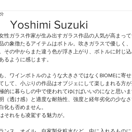
2分
たからものforおくりもの2020
たからものforおくりもの2021
oshimi Suzuki
女性ガラス作家が生み出すガラス作品の人気が高まって
たからものforおくりもの2024
たからものforおくりもの20
品の象徴たるアイテムはボトル。吹きガラスで優しく、
。その中からまた違う色が浮き上がり、ボトルに封じ込
あるように感じます。
も、ワインボトルのような大きさではなくBIOMEに寄
てして、小ぶりの作品はオブジェにして楽しまれる方が
は積極的に暮らしの中で使われてゆけばいいのになと思いま
明（透け感）と適度な耐熱性、強度と経年劣化の少なさ
白化も否めません。
はそれをも凌駕する魅力が。
ランス、オイル、自家製化粧水など、中に入れるものに