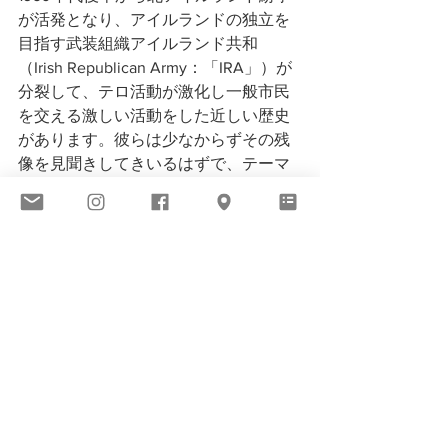
が活発となり、アイルランドの独立を
目指す武装組織アイルランド共和
（Irish Republican Army：「IRA」）が
分裂して、テロ活動が激化し一般市民
を交える激しい活動をした近しい歴史
があります。彼らは少なからずその残
像を見聞きしてきいるはずで、テーマ
に戦争や政治、宗教といったモチーフ
にしたものが多いのもうなづけま
す。　　
愛や恋というテーマであっても、まわ
りくどく、哲学的な表現で、真面目な
私（笑）彼らにどんどん心酔していっ
たのです。もちろん日本公演にも数度
は行き堪能しました。
しかし、自分も歳を重ねていますか
ら、今彼らは60代前半のはず。ただ、