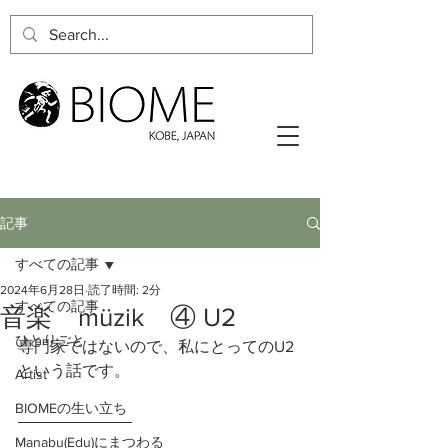
記事
すべての記事
2024年6月28日
読了時間: 2分
すべての記事
音楽 müzik ④ U2
ひとりごと
専門家ではないので、私にとってのU2
という話です。
Artist
BIOMEの生い立ち
Manabu(Edu)にまつわる