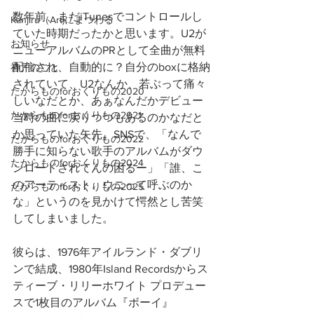
数年前、まだiTunesでコントロールし
Kanjiru（Art)にまつわる
ていた時期だったかと思います。U2が
お知らせ
ニューアルバムのPRとして全曲が無料
配信され、自動的に？自分のboxに格納
神戸のこと
されていて、U2なんか、若ぶって痛々
たからものforおくりもの2020
しいなだとか、あぁなんだかデビュー
たからものforおくりもの2021
当時の曲に戻りつつもあるのかなだと
か思っていた矢先。SNSで、「なんで
たからものforおくりもの2022
勝手に知らない歌手のアルバムがダウ
たからものforおくりもの2024
ンロードされてんの困るー」「誰、こ
のアーティスト、ウニって呼ぶのか
たからものforおくりもの2025
な」というのを見かけて愕然とし苦笑
してしまいました。
彼らは、1976年アイルランド・ダブリ
ンで結成、1980年Island Recordsからス
ティーブ・リリーホワイト プロデュー
スで1枚目のアルバム『ボーイ』