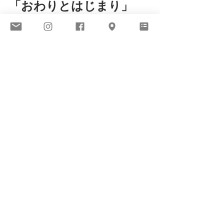
「おわりとはじまり」
中村美穂・片平菜摘子・
宮崎文子　
2024年12月07日（土）〜
12月25日（日）
中村美穂　　　　2024年12月7日
（土）-10日（火）
片平菜摘子　　　2024年12月13日
（金）-16日（月）
宮崎文子　　　　2024年12月19日
（木）-22日（日）
合同展		　 2024年12月24日
（火）・25日（水）
時間　　　12:00−17:30 （最終日のみ
11:00-15:00）