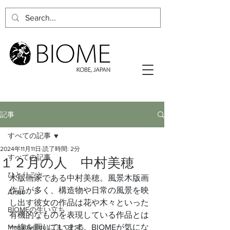
記事
すべての記事
2024年11月11日
読了時間: 2分
すべての記事
１２月の人 中村美穂
ひとりごと
木版画家である中村美穂。
風景木版画
作品が多く、構造物や日常の風景を映
Artist
し出す彼女の作品は花や木々といった
BIOMEの生い立ち
有機的なものを表現している作品とは
Manabu(Edu)にまつわる
一線を画しています。BIOMEが気にな