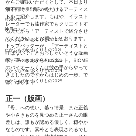
からご確認いただくとして、本日より
Kanjiru（Art)にまつわる
順不同で、出展いただけるアーティス
トをご紹介します。もはや、イラスト
お知らせ
レーターでも漆作家でもクリエイトす
神戸のこと
る人だから「アーティストで紹介させ
てください」とお願いしております。
たからものforおくりもの2020
トップバッターが、「アーティストと
たからものforおくりもの2021
呼ばないで」とおっしゃいそうな版画
たからものforおくりもの2022
家、正一さんからのスタート。BIOME
のバイオームくんは彼の手からやって
たからものforおくりもの2024
きましたのですからはじめの一歩。で
たからものforおくりもの2025
は、はじまり！
正一（版画）
「母」への想い、慕う情景、また正義
や小さきものを見つめる正一さんの眼
差しは、誰もが認める優しく、穏やか
なものです。素朴とも表現されるでし