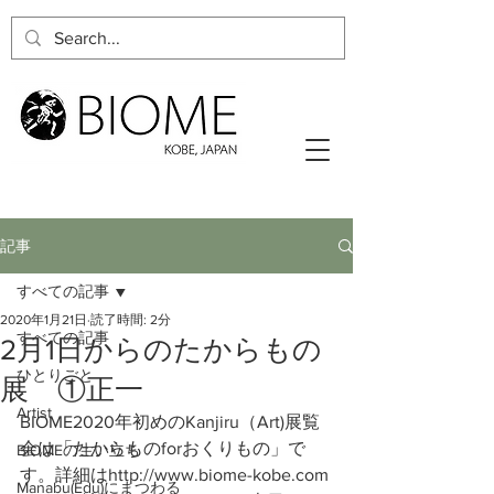
記事
すべての記事
2020年1月21日
読了時間: 2分
すべての記事
2月1日からのたからもの
ひとりごと
展 ①正一
Artist
BIOME2020年初めのKanjiru（Art)展覧
会は「たからものforおくりもの」で
BIOMEの生い立ち
す。詳細はhttp://www.biome-kobe.com 
Manabu(Edu)にまつわる