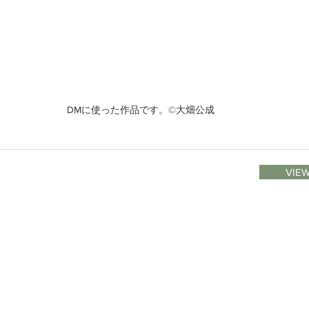
DMに使った作品です。©大畑公成
VIEW
1 / DMやメールマガジン
obe
2 / BIOMEのPrivacy Policy
ム
3 / galleryで安全に快適に過ごせるために
４ / 展覧会を開催したいアーティストやスペシャリストのかたへ