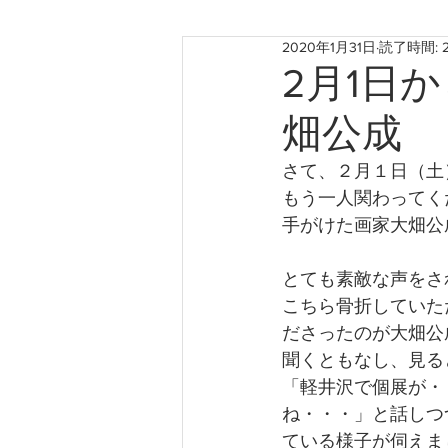
2020年1月31日
読了時間: 
お知らせ
神戸のこと
2月1日
畑公成
たからものforおくりもの2022
さて、２月１日（土
もう一人関わってく
手がけた画家大畑公
とても素敵な声をさ
こちら骨折していた
ださったのが大畑公
聞くともなし、見る
「軽井沢で個展が・
ね・・・」と話しつ
ている様子が伺えま