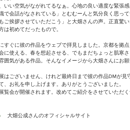
、今、いい空気がながれてるなぁ。心地の良い適度な緊張
識で会話がなされている」とむむーんと気分良く思って
もご挨拶させていただこう」と大畑さんの声。正直驚い
方は初めてだったもので。
にすぐに彼の作品をウェブで拝見しました。京都を拠点
会に使える、春を想起させる、でもまだちょっと肌寒さ
感と雰囲気がある作品。そんなイメージから大畑さんにお
展はございません、けれど最終日まで彼の作品DMが見
て、お礼を申し上げます。ありがとうございました。
展覧会が開催されます。改めてご紹介をさせていただく
p
 　大畑公成さんのオフィシャルサイト