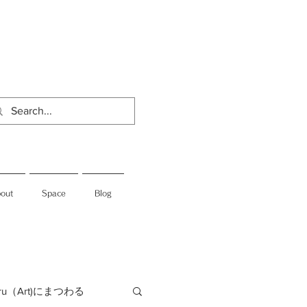
out
Space
Blog
jiru（Art)にまつわる