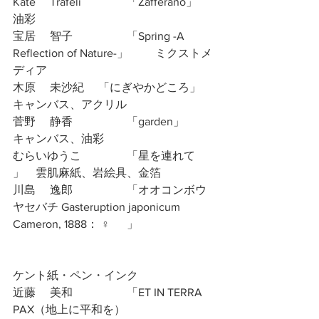
Kate 　Trafeli		「Zafferano」	
油彩
宝居 　智子		「Spring -A 
Reflection of Nature-」	ミクストメ
ディア
木原 　未沙紀	「にぎやかどころ」	
キャンバス、アクリル
菅野 　静香		「garden」	
キャンバス、油彩
むらいゆうこ		「星を連れて	
」　雲肌麻紙、岩絵具、金箔
川島 　逸郎		「オオコンボウ
ヤセバチ Gasteruption japonicum 
Cameron, 1888： ♀	」
ケント紙・ペン・インク
近藤 　美和		「ET IN TERRA 
PAX（地上に平和を）