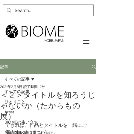
記事
すべての記事
2021年2月8日
読了時間: 2分
すべての記事
＜２＞タイトルを知ろうじ
ひとりごと
ゃないか（たからもの
Artist
展）
BIOMEの生い立ち
できれば、作品とタイトルを一緒にご
Manabu(Edu)にまつわる
案内すべきでしょうか。