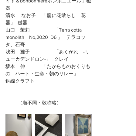
イト＆bonbonnièreボンボニエール」磁
器
清水 　なお子	「龍に花散らし　花
器」	磁器
山口　茉莉		「Terra cotta 
monolith　No,2020−D6 」 	テラコッ
タ、石膏
浅田　雅子		「あくがれ　-リ
ューカデンドロン-」	クレイ
坂本　伸		「たからものおくりも
の　ハート・生命・朝のリレー」	
銅線クラフト
	（順不同・敬称略）