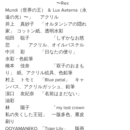
				　〜Rex 
Mundi（世界の王） ＆ Lux Aeterna（永
遠の光）〜」	アクリル
井上 　真紗子	「オルタンシアの隠れ
家」	コットン紙、透明水彩
稲田 　聡子		「しずかなお慈
悲	」	アクリル、オイルパステル
中川 　彩		「日なたの便り」	
水彩・色鉛筆
橋本 　佳奈		「双子のおまも
り」	紙、アクリル絵具、色鉛筆
村上 　トモミ	「Blue petal」	キャ
ンバス、アクリルガッシュ、鉛筆
濵口　 友紀奈	「名前はまだない」	
油彩
林 　　陽子		「my lost crown 
私の失くした王冠」	一版多色、雁皮
刷り
OOYAMANEKO	「Tiger Lily」	版画 