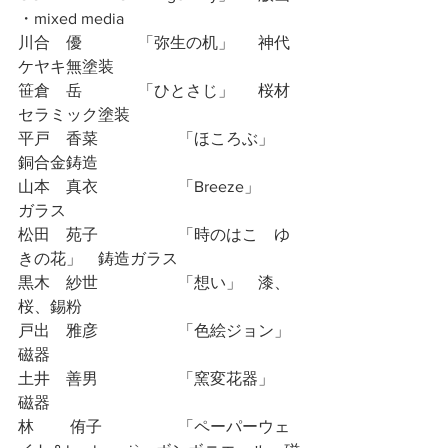
・mixed media
川合　優		「弥生の机」	神代
ケヤキ無塗装
笹倉　岳		「ひとさじ」	桜材 
セラミック塗装
平戸　香菜		「ほころぶ」	
銅合金鋳造
山本　真衣		「Breeze」	
ガラス
松田　苑子		「時のはこ　ゆ
きの花」	鋳造ガラス
黒木　紗世		「想い」	漆、
桜、錫粉
戸出　雅彦		「色絵ジョン」
磁器
土井　善男		「窯変花器」	
磁器
林 　　侑子		「ペーパーウェ