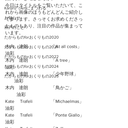
今日はタイトルをご覧いただいて、こ
Kanjiru（Art)にまつわる
れから画像のほうもどんどんご紹介し
お知らせ
て参ります。さっそくお求めくださっ
たものもあり、注目の作品が集まって
神戸のこと
います。
たからものforおくりもの2020
木内　達朗		「At all costs」	
たからものforおくりもの2021
油彩
たからものforおくりもの2022
木内　達朗		「A tree」		
たからものforおくりもの2024
油彩
木内　達朗		「少年野球」	
たからものforおくりもの2025
　　油彩
木内　達朗		「鳥かご」	
	油彩
Kate 　Trafeli		「Michaelmas」	
油彩
Kate 　Trafeli		「Ponte Giallo」	
油彩