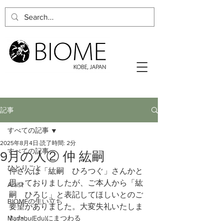
記事
すべての記事
2025年8月4日
読了時間: 2分
すべての記事
9月の人② 仲 紘嗣
ひとりごと
仲さんは「紘嗣　ひろつぐ」さんかと
思っておりましたが、ご本人から「紘
Artist
嗣　ひろじ」と表記してほしいとのご
BIOMEの生い立ち
要望がありました。大変失礼いたしま
Manabu(Edu)にまつわる
した。