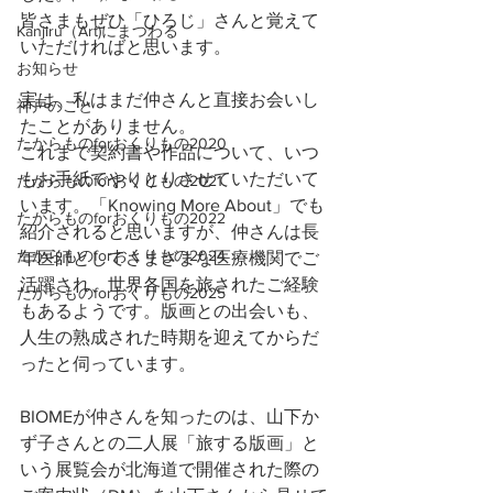
皆さまもぜひ「ひろじ」さんと覚えて
Kanjiru（Art)にまつわる
いただければと思います。
お知らせ
実は、私はまだ仲さんと直接お会いし
神戸のこと
たことがありません。
たからものforおくりもの2020
これまで契約書や作品について、いつ
もお手紙でやりとりさせていただいて
たからものforおくりもの2021
います。「Knowing More About」でも
たからものforおくりもの2022
紹介されると思いますが、仲さんは長
たからものforおくりもの2024
年医師としてさまざまな医療機関でご
活躍され、世界各国を旅されたご経験
たからものforおくりもの2025
もあるようです。版画との出会いも、
人生の熟成された時期を迎えてからだ
ったと伺っています。
BIOMEが仲さんを知ったのは、山下か
ず子さんとの二人展「旅する版画」と
いう展覧会が北海道で開催された際の