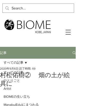
記事
すべての記事
2020年9月6日
読了時間: 1分
すべての記事
村松佑樹② 畑の土が絵
ひとりごと
具に
Artist
BIOMEの生い立ち
Manabu(Edu)にまつわる