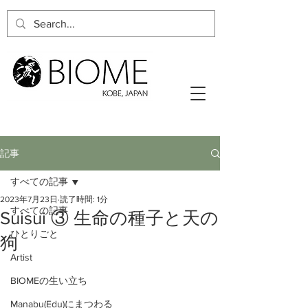
記事
すべての記事
2023年7月23日
読了時間: 1分
すべての記事
Suisui ③ 生命の種子と天の
ひとりごと
狗
Artist
BIOMEの生い立ち
Manabu(Edu)にまつわる