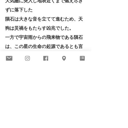
大気圏に突入し地表近くまで燃え尽き
ずに落下した
隕石は大きな音を立てて進むため、天
狗は災禍をもたらす凶兆でした。
一方で宇宙雨からの飛来物である隕石
は、この星の生命の起源であるとも言
われており、
破壊と想像、生命の根源的なエネルギ
ーを感じさせます。（Suisui）
個展としては、初めてご紹介する立体
作品。
今まで必然性を感じずにいた立体作品
と、絵画とのセッション。
今回は実現させてくれました。
VIEW ALL