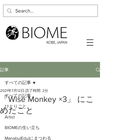
記事
すべての記事
2021年7月12日
読了時間: 2分
すべての記事
「Wise Monkey ×3」 にこ
ひとりごと
めたこと
Artist
BIOMEの生い立ち
Manabu(Edu)にまつわる