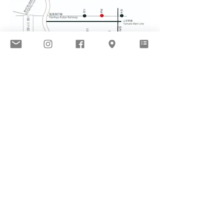
BIOME Kobe
​バイオーム
1 / DMやメールマガジン
2 / BIOMEのPrivacy Policy
3 / galleryで安全に快適に過ごせるために
４ / 展覧会を開催したいアーティストやスペシャリスト
のかたへ
５ / スペースを借りたい方へ
６ / Instagram
７ / Threads
８ / Facebook
９/ お問合せ
10 / Conversation Pricing Program（新しいアートの手に
入れ方）