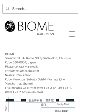
BIOME
Seizanso 1F, 4-16-14 Nakayamate-dori, Chuo-ku,
Kobe
650-0004
, Japan
Please contact via email:
artroom@biomekobe.com
Nearest train station
Kobe Municipal Subway Seishin-Yamate Line
"Kencho-mae Station"
Five minutes walk from West Exit 2 or East Exit 1.
(West Exit 2 has an elevator)