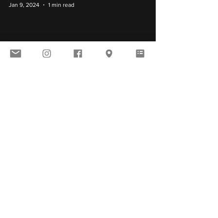
Jan 9, 2024
1 min read
TAKARA 10 SHIROKURO
Eeyonn（Saitama pref.）
Jan 9, 2024
1 min read