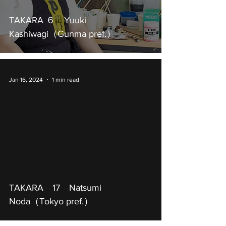
TAKARA ６ Yuuki
Kashiwagi（Gunma pref.）
Jan 16, 2024
1 min read
TAKARA 17 Natsumi
Noda（Tokyo pref.）