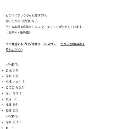
釘づけになって心から離れない。
胸のたかなりが治らない。
そんな心躍る作品を19人のアーティストが寄せてくれます。
（順不同・敬称略）
＊＊関連するブログはぜひこちらから。
たからものforおく
りもの2020
<PAINT>
岩瀬 ゆか
尾崎 仁美
小池 アミイゴ
こうの かなえ
寺田 マユミ
坂内 拓
藤井 紗和
船津 真琴
<PRINT>
尾崎 カズミ
正 一​