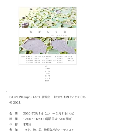
DM：
イラスト
レーショ
ン・写
真・デザ
イン 大
畑公成
BIOMEのKanjiru（Art）展覧会 「たからもの for おくりも
の 2021」
会 期： 2020 年2月1日（土） ～ 2 月11日（火）
時 間： 12:00 ～ 18:00（最終日は15:00 閉廊）
休 廊： 水曜日
参 加： 19 名。絵、器、絵画などのアーティスト