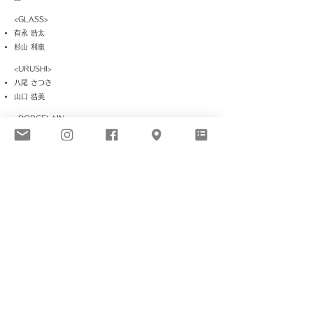
<GLASS>
有永 浩太
杉山 利恵
<URUSHI>
八尾 さつき
山口 浩美
<PORCELAIN>
種田 真紀
<POTTERY>
坂口 健
中里 花子
脇山 さとみ
<OTHER CRAFT>
いわた まいこ
アートギャラリーのようでギャラリーではない ー
“A gallery, but not a gallery” をコンセプトにした、神戸元
町山手の「BIOME（バイオーム）」（以下「BIOME」）に
よるは、開設からまだ４ヶ月。