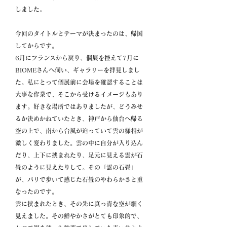
しました。
今回のタイトルとテーマが決まったのは、帰国
してからです。
6月にフランスから戻り、個展を控えて7月に
BIOMEさんへ伺い、ギャラリーを拝見しまし
た。私にとって個展前に会場を確認することは
大事な作業で、そこから受けるイメージもあり
ます。好きな場所ではありましたが、どうみせ
るか決めかねていたとき、神戸から仙台へ帰る
空の上で、南から台風が迫っていて雲の様相が
激しく変わりました。雲の中に自分が入り込ん
だり、上下に挟まれたり、足元に見える雲が石
畳のように見えたりして。その「雲の石畳」
が、パリで歩いて感じた石畳のやわらかさと重
なったのです。
雲に挟まれたとき、その先に真っ青な空が細く
見えました。その鮮やかさがとても印象的で、