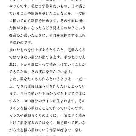
やり方です。私はまず作りたいもの、日々感じ
ていることや影響を受けたことなどを、一度絵
に描いてから制作を始めます。その平面に描い
た線が立体になったらどう見えるのか？という
好奇心が動いたときに、それを立体にする工程
を踏むのです。
描いたものを仕上げようとすると、電動ろくろ
ではできない部分が出てきます。手びねりであ
れば、下から形に沿って積み上げていくことが
できるため、その技法を選んでいます。
また、数をたくさん作るというよりは、一点一
点、できれば毎回違う形を作りたいと思ってい
ます。自分で描いた平面から立ち上げて立体に
すると、360度分のラインが生まれます。その
ラインを積み重ねることで作っていくのです。
ガラスや電動ろくろのように、一気に早く積み
上げて形を作るのではなく、順を追って迷いな
がら土を積み重ねていく作業が好きで、楽し