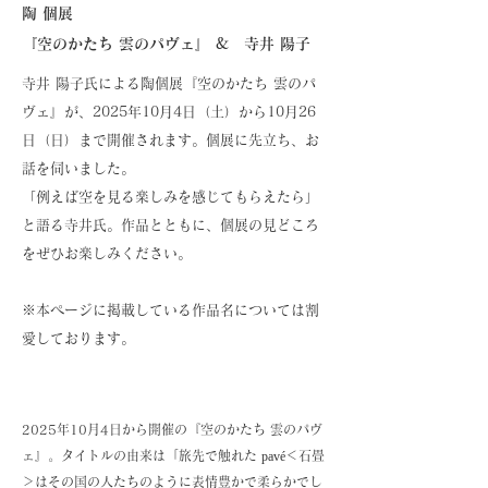
陶 個展
『空のかたち 雲のパヴェ』 & 寺井 陽子
寺井 陽子氏による陶個展『空のかたち 雲のパ
ヴェ』が、2025年10月4日（土）から10月26
日（日）まで開催されます。個展に先立ち、お
話を伺いました。
「例えば空を見る楽しみを感じてもらえたら」
と語る寺井氏。作品とともに、個展の見どころ
をぜひお楽しみください。
※本ページに掲載している作品名については割
愛しております。
2025年10月4日から開催の『空のかたち 雲のパヴ
ェ』。タイトルの由来は「旅先で触れた
pavé
＜石畳
＞はその国の人たちのように表情豊かで柔らかでし