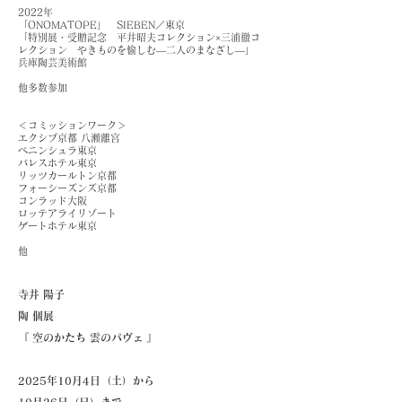
2022年
「ONOMATOPE」 SIEBEN／東京
「特別展・受贈記念 平井昭夫コレクション×三浦徹コ
レクション
やきものを愉しむ―二人のまなざし―」
兵庫陶芸美術館
他多数参加
＜コミッションワーク＞
エクシブ京都 八瀬離宮
ペニンシュラ東京
パレスホテル東京
リッツカールトン京都
フォーシーズンズ京都
コンラッド大阪
ロッテアライリゾート
ゲートホテル東京
他
寺井 陽子
陶 個展
『 空のかたち 雲のパヴェ 』
2025年10月4日（土）から