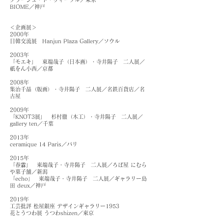
BIOME／神戸
＜企画展＞
2000年
日韓交流展 Hanjun Plaza Gallery／ソウル
2003年
「モエキ」 東端哉子（日本画）・寺井陽子 二人展／
祇をん小西／京都
2008年
集治千晶（版画）・寺井陽子 二人展／名鉄百貨店／名
古屋
2009年
「KNOT3展」 杉村徹（木工）・寺井陽子 二人展／
gallery ten／千葉
2013年
ceramique 14 Paris／パリ
2015年
「春霖」 東端哉子・寺井陽子 二人展／ろば屋 にむら
や菓子舗／新潟
「echo」 東端哉子・寺井陽子 二人展／ギャラリー島
田 deux／神戸
2019年
工芸批評 松屋銀座 デザインギャラリー1953
花とうつわ展 うつわshizen／東京