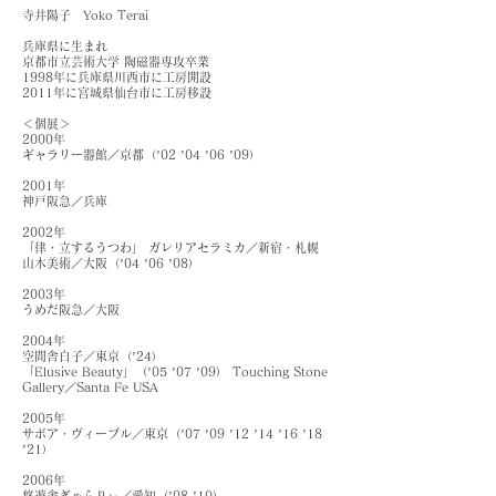
寺井陽子 Yoko Terai
兵庫県に生まれ
京都市立芸術大学 陶磁器専攻卒業
1998年に兵庫県川西市に工房開設
2011年に宮城県仙台市に工房移設
＜個展＞
2000年
ギャラリー器館／京都（’02 ’04 ’06 ’09）
2001年
神戸阪急／兵庫
2002年
「律・立するうつわ」 ガレリアセラミカ／新宿・札幌
山木美術／大阪（’04 ’06 ’08）
2003年
うめだ阪急／大阪
2004年
空間舎白子／東京（’24）
「Elusive Beauty」（’05 ’07 ’09） Touching Stone
Gallery／Santa Fe USA
2005年
サボア・ヴィーブル／東京（’07 ’09 ’12 ’14 ’16 ’18
’21）
2006年
悠遊舎ぎゃらりぃ／愛知（’08 ’10）