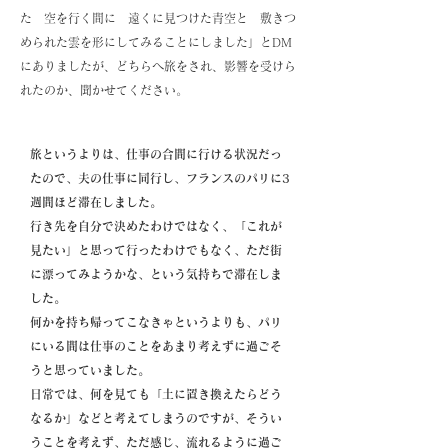
た 空を行く間に 遠くに見つけた青空と 敷きつ
められた雲を形にしてみることにしました」とDM
にありましたが、どちらへ旅をされ、影響を受けら
れたのか、聞かせてください。
旅というよりは、仕事の合間に行ける状況だっ
たので、夫の仕事に同行し、フランスのパリに3
週間ほど滞在しました。
行き先を自分で決めたわけではなく、「これが
見たい」と思って行ったわけでもなく、ただ街
に漂ってみようかな、という気持ちで滞在しま
した。
何かを持ち帰ってこなきゃというよりも、パリ
にいる間は仕事のことをあまり考えずに過ごそ
うと思っていました。
日常では、何を見ても「土に置き換えたらどう
なるか」などと考えてしまうのですが、そうい
うことを考えず、ただ感じ、流れるように過ご