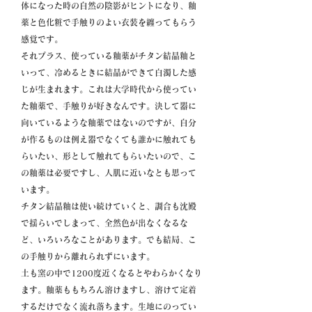
体になった時の自然の陰影がヒントになり、釉
薬と色化粧で手触りのよい衣装を纏ってもらう
感覚です。
それプラス、使っている釉薬がチタン結晶釉と
いって、冷めるときに結晶ができて白濁した感
じが生まれます。これは大学時代から使ってい
た釉薬で、手触りが好きなんです。決して器に
向いているような釉薬ではないのですが、自分
が作るものは例え器でなくても誰かに触れても
らいたい、形として触れてもらいたいので、こ
の釉薬は必要ですし、人肌に近いなとも思って
います。
チタン結晶釉は使い続けていくと、調合も沈殿
で揺らいでしまって、全然色が出なくなるな
ど、いろいろなことがあります。でも結局、こ
の手触りから離れられずにいます。
土も窯の中で1200度近くなるとやわらかくなり
ます。釉薬ももちろん溶けますし、溶けて定着
するだけでなく流れ落ちます。生地にのってい