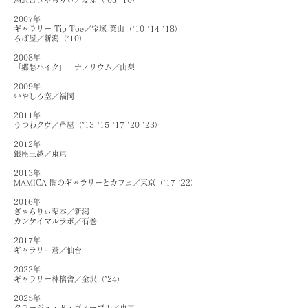
2007年
ギャラリー Tip Toe／宝塚 葉山（’10 ’14 ’18）
ろば屋／新潟（’10）
2008年
「郷愁ハイク」 ナノリウム／山梨
2009年
いやしろ空／福岡
2011年
うつわクウ／芦屋（’13 ’15 ’17 ’20 ’23）
2012年
銀座三越／東京
2013年
MAMICA 陶のギャラリーとカフェ／東京（’17 ’22）
2016年
ぎゃらりぃ栗本／新潟
カンケイマルラボ／石巻
2017年
ギャラリー蒼／仙台
2022年
ギャラリー林檎舎／金沢（’24）
2025年
クラージュ・ド・ヴィーブル／東京