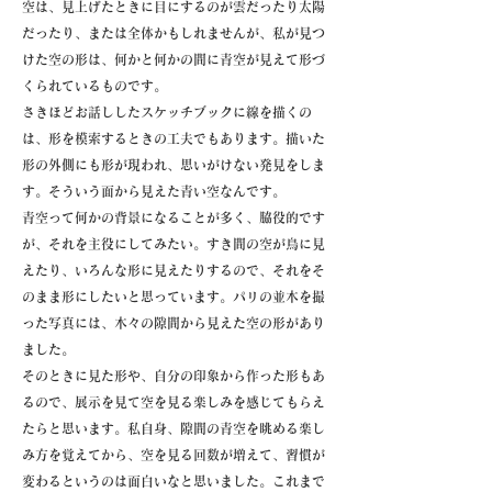
空は、見上げたときに目にするのが雲だったり太陽
だったり、または全体かもしれませんが、私が見つ
けた空の形は、何かと何かの間に青空が見えて形づ
くられているものです。
さきほどお話ししたスケッチブックに線を描くの
は、形を模索するときの工夫でもあります。描いた
形の外側にも形が現われ、思いがけない発見をしま
す。そういう面から見えた青い空なんです。
青空って何かの背景になることが多く、脇役的です
が、それを主役にしてみたい。すき間の空が鳥に見
えたり、いろんな形に見えたりするので、それをそ
のまま形にしたいと思っています。パリの並木を撮
った写真には、木々の隙間から見えた空の形があり
ました。
そのときに見た形や、自分の印象から作った形もあ
るので、展示を見て空を見る楽しみを感じてもらえ
たらと思います。私自身、隙間の青空を眺める楽し
み方を覚えてから、空を見る回数が増えて、習慣が
変わるというのは面白いなと思いました。これまで