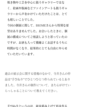
焼き物や工芸を中心に扱うギャラリーではな
く、絵画や版画などファインアートも扱うギャ
ラリーから声をかけていただけたことは、とて
も嬉しいことでした。
今回の個展に関して、BIOMEさんから特別な要
望はありませんでした。お会いしたときに、個
展の構成についてご相談しようと思っていたの
ですが、お酒も入って機嫌よくお話するうちに
時間がなくなり、結果的にとても自由にやらせ
ていただいています。
過去の展示会に関する情報のなかで、寺井さんの作
品は“手びねり”でひとつひとつ作られているとあり
ました。寺井さんの制作について、また心がけてい
らっしゃることについて教えてください。
手びねりというのは、紐を積み上げて形を作る