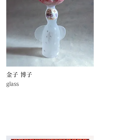
​金子 博子
​glass