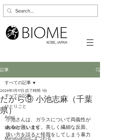
記事
すべての記事
2024年1月17日
読了時間: 1分
すべての記事
たから⑨ 小池志麻（千葉
ひとりごと
県）
Artist
小池さんは、ガラスについて両義性が
あると言います。美しく繊細な反面、
BIOMEの生い立ち
扱い方を誤ると怪我をしてしまう暴力
Manabu(Edu)にまつわる