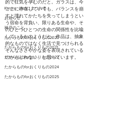
的で狂気を孕むのだと。ガラスは、今
Kanjiru（Art)にまつわる
ここに存在していても、バランスを崩
すと壊れてかたちを失ってしまうとい
お知らせ
う宿命を背負い、限りある生命や、そ
神戸のこと
のひとつひとつの生命の関係性を比喩
しているかのようだと。作品は、抽象
たからものforおくりもの2020
的なものではなく生活で見つけられる
たからものforおくりもの2021
そんなささやかな姿を表現されている
たからものforおくりもの2022
のかもしれない、と思っています。
たからものforおくりもの2024
たからものforおくりもの2025