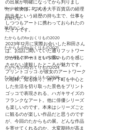
の出展が明確になってから判りまし
Kanjiru（Art)にまつわる
た。彼女は、なんと大手百貨店の経理
担当者という経歴の持ち主で、仕事を
お知らせ
しつつもアートに携わっておられたの
神戸のこと
だそうです。
たからものforおくりもの2020
2023年12月に実際お会いした和田さん
たからものforおくりもの2021
は、お話に聞いていた通りフットワー
たからものforおくりもの2022
クが軽くアートという重いものを感じ
させない達観したところが魅力です。
たからものforおくりもの2024
プリントゴッコ
が彼女のアートワーク
＊
たからものforおくりもの2025
の相棒。知る限り、神戸下町を中心と
した生活を切り取った景色をプリント
ゴッコで表現される、ハガキサイズの
フランクなアート。他に俳優シリーズ
も楽しいのです。本来はシリーズごと
に観るのが楽しい作品だと思うのです
が、今回のたからもの展。どんな作品
を寄せてくれるのか、大変期待が高ま