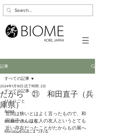
記事
すべての記事
2024年1月18日
読了時間: 2分
すべての記事
たから ㉑ 和田直子（兵
ひとりごと
庫県）
Artist
世間は狭いとはよく言ったもので、和
田直子さんは友人の友人というとても
BIOMEの生い立ち
近い存在だったことがたからもの展へ
Manabu(Edu)にまつわる