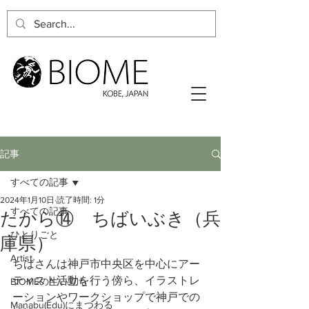
記事
すべての記事
2024年1月10日
読了時間: 1分
すべての記事
たから⑭ ちばいぶき（兵
ひとりごと
庫県）
Artist
ちばさんは神戸市中央区を中心にアー
ティスト活動を行う傍ら、イラストレ
BIOMEの生い立ち
ーションやワークショップで神戸での
Manabu(Edu)にまつわる