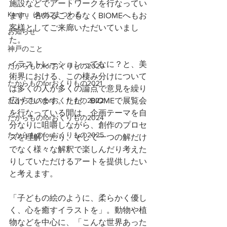
施設などでアートワークを行なってい
Kanjiru（Art)にまつわる
ます。名のることもなくBIOMEへもお
客様としてご来廊いただいていまし
お知らせ
た。
神戸のこと
イラストレーションってなに？と、美
たからものforおくりもの2020
術界における、この棲み分けについて
たからものforおくりもの2021
は多くの人が多くの論点で意見を繰り
たからものforおくりもの2022
広げています。ただ、BIOMEで展覧会
を行なっている間は、企画テーマを自
たからものforおくりもの2024
分なりに咀嚼しながら、創作のプロセ
たからものforおくりもの2025
スを理解したり、そして一つの解だけ
でなく様々な解釈で楽しんだり考えた
りしていただけるアートを提供したい
と考えます。
「子どもの絵のように、柔らかく優し
く、心を癒すイラストを」。動物や植
物などを中心に、「こんな世界あった