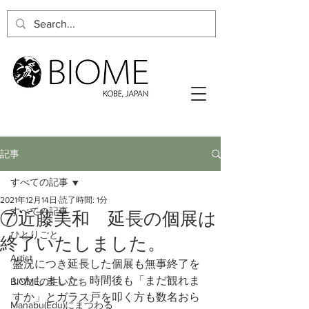
記事
すべての記事
2021年12月14日
読了時間: 1分
すべての記事
⑦近藤美和 延長の個展は
ひとりごと
終了いたしました。
Artist
盛況につき延長した個展も無事終了を
いたしました。時間後も「まだ観れま
BIOMEの生い立ち
すか」とガラス戸を叩く方も数名おら
Manabu(Edu)にまつわる