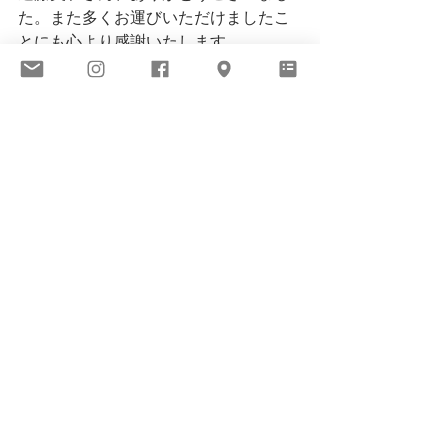
た。また多くお運びいただけましたこ
とにも心より感謝いたします。
今しばらくは
Meeting You Online
でお
目にかかりましょう。
VIEW ALL
BIOME Kobe
​バイオーム
1 / DMやメールマガジン
2 / BIOMEのPrivacy Policy
3 / galleryで安全に快適に過ごせるために