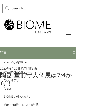
記事
すべての記事
2020年6月29日
読了時間: 1分
すべての記事
陶器 堂前守人個展は7/4か
ひとりごと
ら！
Artist
BIOMEの生い立ち
Manabu(Edu)にまつわる