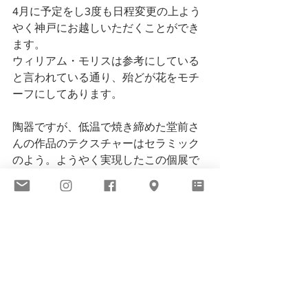
4月に予定をし3度も日程変更の上よう
やく神戸にお越しいただくことができ
ます。
ウィリアム・モリスは参考にしている
と言われている通り、殆どが花をモチ
ーフにしてあります。
陶器ですが、低温で焼き締めた堂前さ
んの作品のテクスチャーはセラミック
のよう。ようやく実現したこの個展で
は、アイテムが大幅に増えライフスタ
イルにも広げたインテリアにも注目で
す。
今週4日からスタートです。
VIEW ALL
BIOME Kobe