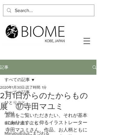
記事
すべての記事
2020年1月30日
読了時間: 1分
すべての記事
2月1日からのたからもの
ひとりごと
展 ⑰寺田マユミ
Artist
原画をご覧いただきたい、それが基本
にあります。と仰るイラストレーター
BIOMEの生い立ち
寺田マユミさん、作品、お人柄ともに
Manabu(Edu)にまつわる