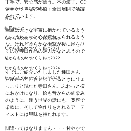
丁寧で、安心感が漂う。本の装丁、CD
Kanjiru（Art)にまつわる
ジャケットなど幅広く全国展開で活躍
されています。
お知らせ
神戸のこと
画風は大きな宇宙に抱かれているよう
な、うわぁーと心が連れ去られるよう
たからものforおくりもの2020
な。けれど柔らかな衝撃が後に尾をひ
たからものforおくりもの2021
くのが寺田作品の魅力かなと思うので
たからものforおくりもの2022
す。
たからものforおくりもの2024
すでにご紹介いたしました種田さん、
たからものforおくりもの2025
八尾さんと打合せしているときにひょ
っこりと現れた寺田さん。ふわっと横
におかけになり、恰も昔からの馴染み
のように、違う世界の話にも、寛容で
柔軟に、そして物作りをされるアーテ
ィストには興味を持たれます。
間違ってはなりません・・・甘やかで