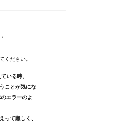
ジ
う。
25
てください。
えている時、
うことが気にな
Cのエラーのよ
えって難しく、