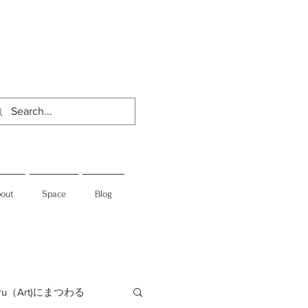
out
Space
Blog
jiru（Art)にまつわる