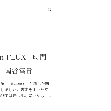
e in FLUX｜時間
 南谷富貴
miniscence」と題した南
トしました。古木を用いた立
OMEでは居心地が悪いかも、
ほど、床に壁にとなじんでく
間を経て、１１月１５日から