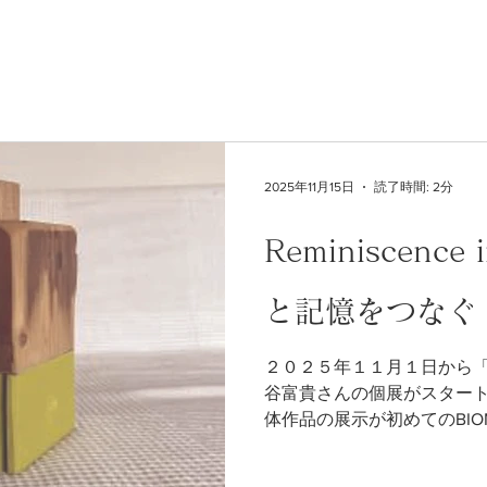
2025年11月15日
読了時間: 2分
Reminiscenc
と記憶をつなぐ
２０２５年１１月１日から「Re
谷富貴さんの個展がスター
体作品の展示が初めてのBI
という不安など払拭される
れました。 その個展は２週