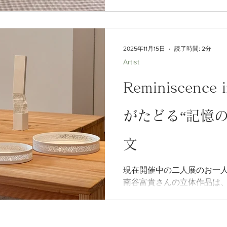
は青木岳文さんの白磁との
た。題して「Reminiscence
滓２」古材×リキテックス 25×8.5×8
れるチャーミングな存在 古
2025年11月15日
読了時間: 2分
宿す素材は、作家を介して
Artist
BIOMEで初のお披露目と
タルや漆喰などが古木と触
Reminiscenc
過程を捉えた立体作品がなら
は古木を抱きしめるだけで
がたどる“記憶の
やさしく支えてくれている
去りにすることなく、安心
よ。 そして、それぞれの素
文
者による制作、そして完成
現在開催中の二人展のお一
南谷富貴さんの立体作品は
た時間の澱が、静かな呼吸
漂っています。長いあいだ
雨にさらされ、手の跡が染