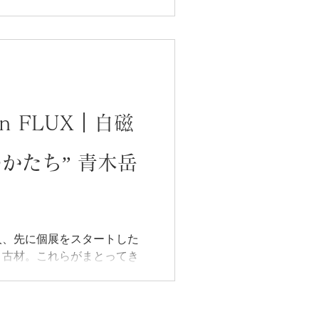
合同展への展開となりまし
 in FLUX」。 南谷富貴作「残
.5cm 壁にもかけら
木と金属という異なる時間を
出会いました。いまそれが、
なります。鉄のみならず、モル
れ合い、生まれ変わっていく
e in FLUX｜白磁
びます。 特に、金属の作品
なく、まるで作品そのものを
かたち” 青木岳
かのようです。鑑賞者を置き
感を与えてくれるはずです
材が触れ合うまでの来歴、作
、作品が内包するあらゆる
人、先に個展をスタートした
、古材。これらがまとってき
と心地よい木の匂いとなって
建材として役割を果たし、風
み込み、その変化の層そのも