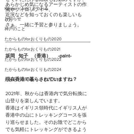
あらかじめ気になるアーティストの作
Kanjiru（Art)にまつわる
風やフィロソフィー、
近況などを知っておくのも楽しいも
お知らせ
の。
さぁ、一緒に予習と参りましょう。
神戸のこと
たからものforおくりもの2020
たからものforおくりもの2021
坂岡   知子   （香港
）
　-paint-
たからものforおくりもの2022
たからものforおくりもの2024
現在香港で暮らされていますね？
たからものforおくりもの2025
2021年、秋からは香港内で気分転換に
山登りを楽しんでいます。
香港はイギリス領時代にイギリス人が
香港中の山にトレッキングコースを張
り巡らせました。そのお陰でどこから
でも気軽にトレッキングができるよう