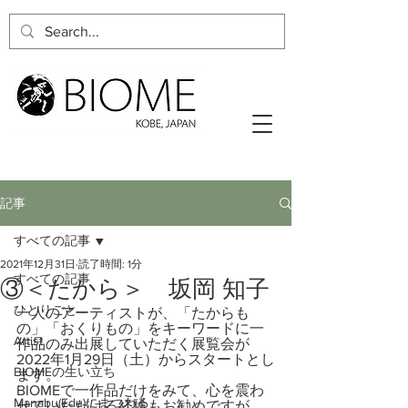
記事
すべての記事
2021年12月31日
読了時間: 1分
すべての記事
③＜たから＞ 坂岡 知子
ひとりごと
一人のアーティストが、「たからも
の」「おくりもの」をキーワードに一
Artist
作品のみ出展していただく展覧会が
2022年1月29日（土）からスタートとし
BIOMEの生い立ち
ます。
BIOMEで一作品だけをみて、心を震わ
Manabu(Edu)にまつわる
せていただける経験もお勧めですが、